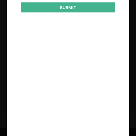
SUBMIT
Regístrate de forma gratuita para
seguir leyendo este contenido
Contenido exclusivo para los usuarios registrados de
CeCo
CREAR UNA CUENTA
INICIAR SESIÓN