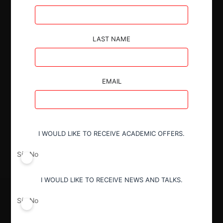
Autoridad
LAST NAME
Superintendencia de Industria y Comercio
EMAIL
Conducta
Gun jumping
Decisión Alcanzada
I WOULD LIKE TO RECEIVE ACADEMIC OFFERS.
Garantías
Sí
No
I WOULD LIKE TO RECEIVE NEWS AND TALKS.
Sí
No