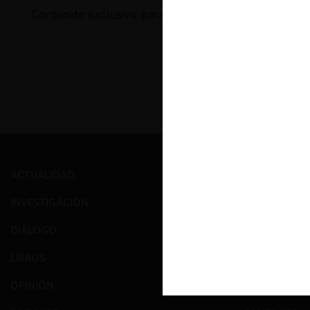
Contenido exclusivo para los usuarios registrados d
ACTUALIDAD
PRENSA
INVESTIGACIÓN
EVENTOS
DIÁLOGO
GALERÍA
LIBROS
NOSOTROS
OPINIÓN
EQUIPO