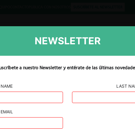
QUIPO
CONTACTO
PUBLICA CON NOSOTROS
SUSCRÍBETE AL NEWSLETTER
NEWSLETTER
Libros
Opinión
Podcast
uscríbete a nuestro Newsletter y entérate de las últimas novedade
NAME
LAST N
EMAIL
ación), Cable Vista S.A., Global TV