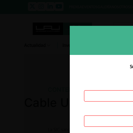
PRENSA
EVENTOS
GALERÍA
NOSOTROS
E
Actualidad
Investigación
Diálogo
S
CONTENCIOSO
Cable Unión S.A.
La SIC sancionó a Cable Unión S.A. (en liquid