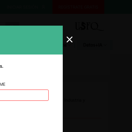
INICIAR SESIÓN
REGÍSTRATE GRATIS
Glosario
Jurisprudencia
Datos+IA
s.
AME
Autoridad
Superintendencia de Industria y
Comercio
Conducta