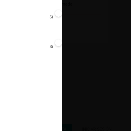
Integración no informada
Sí
No
Decisión Alcanzada
Sanción
Sí
No
CREAR UNA CUENTA
INICIAR SESIÓN