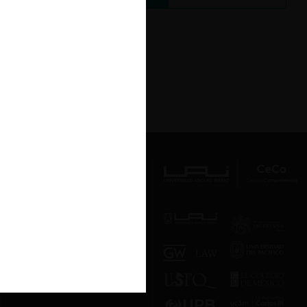
Av. Presidente Errázuriz 3485, Las
Condes, Santiago de Chile.
Teléfono
(56 2) 2331 1000