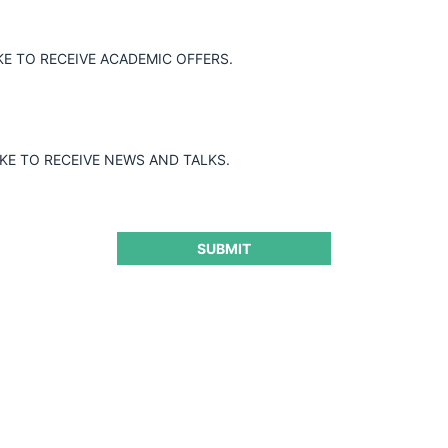
nicaciones S.A. mediante la Resolución
plir el deber de informar previamente
ión del artículo 4 de la Ley 155 de 1959,
KE TO RECEIVE ACADEMIC OFFERS.
 de 2009.
IKE TO RECEIVE NEWS AND TALKS.
SUBMIT
ra seguir leyendo este contenido