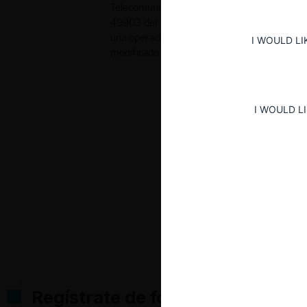
Telecomunicaciones S.A. y UNE EPM Telecomu
49903 del 22 de agosto de 2014, por incum
una operación de integración, en contravenc
I WOULD LI
modificado por el artículo 9 de la Ley 1340
I WOULD L
Regístrate de forma gratuita pa