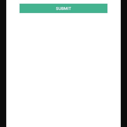
SUBMIT
Regístrate de forma gratuita para
seguir leyendo este contenido
Contenido exclusivo para los usuarios registrados de
CeCo
CREAR UNA CUENTA
INICIAR SESIÓN