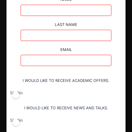
LAST NAME
Autoridad
Superintendencia de Industria y Comercio
EMAIL
Conducta
Acuerdos contrarios a la libre
competencia (art. 47 Decreto 2153)
I WOULD LIKE TO RECEIVE ACADEMIC OFFERS.
Sí
No
Decisión Alcanzada
Sanción
I WOULD LIKE TO RECEIVE NEWS AND TALKS.
Sí
No