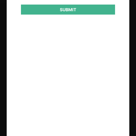
SUBMIT
Regístrate de forma gratuita para
seguir leyendo este contenido
Contenido exclusivo para los usuarios registrados de
CeCo
CREAR UNA CUENTA
INICIAR SESIÓN