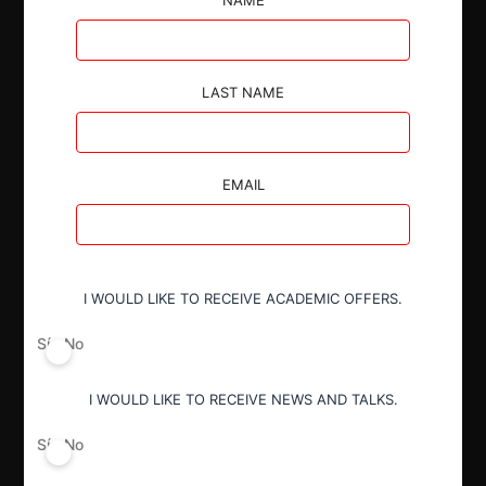
de PQP y su Representante Legal.
LAST NAME
Autoridad
EMAIL
Superintendencia de Industria y Comercio
Conducta
I WOULD LIKE TO RECEIVE ACADEMIC OFFERS.
Abuso de posición dominante
Sí
No
Decisión Alcanzada
I WOULD LIKE TO RECEIVE NEWS AND TALKS.
Absolución por archivo
Sí
No