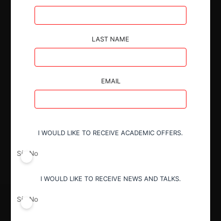
mercado de productos especializados para limpieza y
desinfección de alimentos y bebidas.
LAST NAME
EMAIL
Autoridad
Superintendencia de Industria y Comercio
I WOULD LIKE TO RECEIVE ACADEMIC OFFERS.
Decisión Alcanzada
Aprobada
Sí
No
I WOULD LIKE TO RECEIVE NEWS AND TALKS.
Sí
No