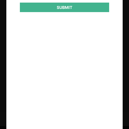
SUBMIT
Regístrate de forma gratuita para
seguir leyendo este contenido
Contenido exclusivo para los usuarios registrados de
CeCo
CREAR UNA CUENTA
INICIAR SESIÓN