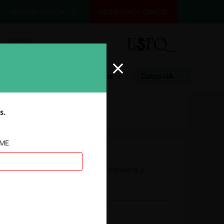
INICIAR SESIÓN
REGÍSTRATE GRATIS
Glosario
Jurisprudencia
Datos+IA
s.
AME
Autoridad
Superintendencia de Industria y
Comercio
Conducta