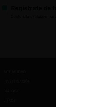
Regístrate de forma gratuita pa
Contenido exclusivo para los usuarios registrados d
ACTUALIDAD
PRENSA
INVESTIGACIÓN
EVENTOS
DIÁLOGO
GALERÍA
LIBROS
NOSOTROS