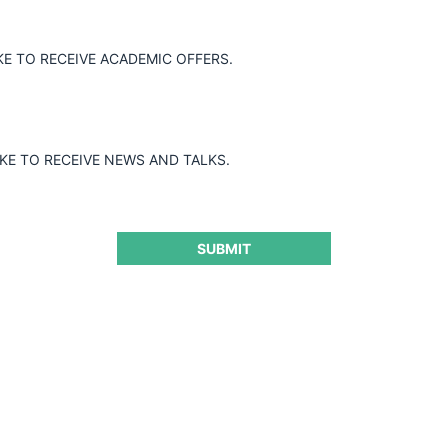
vió imponer sanciones a casi todos los
alvo a Lady Molina Patino, respecto de
KE TO RECEIVE ACADEMIC OFFERS.
IKE TO RECEIVE NEWS AND TALKS.
SUBMIT