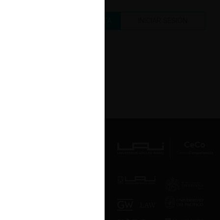
CREAR UNA CUENTA
INICIAR SESIÓN
Av. Presidente Errázuriz 3485, Las
Condes, Santiago de Chile.
Teléfono
(56 2) 2331 1000