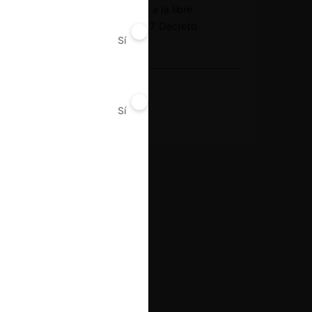
Acuerdos contrarios a la libre
competencia (art. 47 Decreto
Sí
No
2153)
Decisión Alcanzada
Sanción
Sí
No