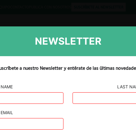
QUIPO
CONTACTO
PUBLICA CON NOSOTROS
SUSCRÍBETE AL NEWSLETTER
NEWSLETTER
Libros
Opinión
Podcast
uscríbete a nuestro Newsletter y entérate de las últimas novedade
NAME
LAST N
EMAIL
.