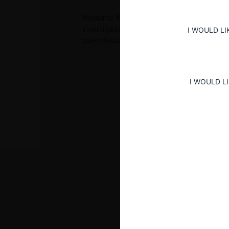
Mediante Resolución No. 44505 la SIC, resol
investigados por las conductas imputadas, s
I WOULD LI
quíen decidió archivar la investigación.
I WOULD L