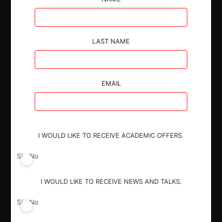
LAST NAME
Autoridad
Superintendencia de Industria y Comercio
EMAIL
Conducta
Inobservancia de instrucciones
I WOULD LIKE TO RECEIVE ACADEMIC OFFERS.
Sí
No
Decisión Alcanzada
Sanción
I WOULD LIKE TO RECEIVE NEWS AND TALKS.
Sí
No