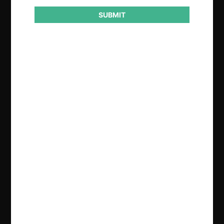
SUBMIT
Regístrate de forma gratuita para
seguir leyendo este contenido
Contenido exclusivo para los usuarios registrados de
CeCo
CREAR UNA CUENTA
INICIAR SESIÓN