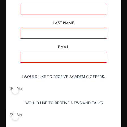
Autoridad
LAST NAME
Superintendencia de Industria y Comercio
Conducta
EMAIL
Acuerdos contrarios a la libre
competencia (art. 47 Decreto 2153)
I WOULD LIKE TO RECEIVE ACADEMIC OFFERS.
Decisión Alcanzada
Sí
No
Sanción
I WOULD LIKE TO RECEIVE NEWS AND TALKS.
Sí
No