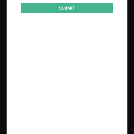
SUBMIT
Regístrate de forma gratuita para
seguir leyendo este contenido
Contenido exclusivo para los usuarios registrados de
CeCo
CREAR UNA CUENTA
INICIAR SESIÓN