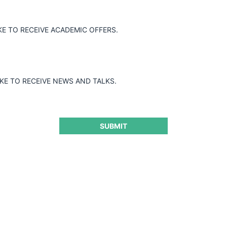
KE TO RECEIVE ACADEMIC OFFERS.
IKE TO RECEIVE NEWS AND TALKS.
SUBMIT
nvestigaciones administrativ
cción de la competencia en
CeCo Col