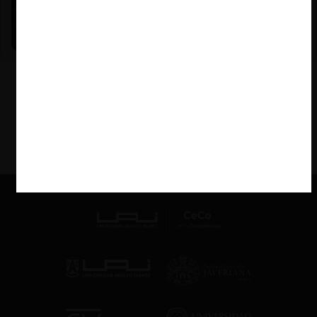
Nicole Nehme Z. |
12.11.2025
El arte del Derecho y el traspaso de los legados (con
Nicole Nehme)
VER MÁS PODCAST