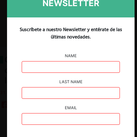
NEWSLETTER
Suscríbete a nuestro Newsletter y entérate de las
últimas novedades.
NAME
Contra la neutralidad valorativa
de las sanciones en el derecho de
la competencia
LAST NAME
31.01.2020
EMAIL
Guardar