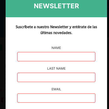
NEWSLETTER
Suscríbete a nuestro Newsletter y entérate de las
últimas novedades.
¿Cuánto tarda el Tribunal de
NAME
Defensa de la Libre Competencia
y la Corte Suprema en resolver
LAST NAME
asuntos de Libre Competencia?
(2022)
EMAIL
6.07.2022