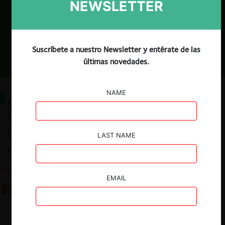
NEWSLETTER
Suscríbete a nuestro Newsletter y entérate de las
últimas novedades.
NAME
¿Cuánto tardan las
investigaciones de la Fiscalía
Nacional Económica en materia de
LAST NAME
carteles? (2022)
6.07.2022
EMAIL
Guardar