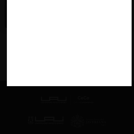
Nicole Nehme Z. |
12.11.2025
El arte del Derecho y el traspaso de los legados (con
Nicole Nehme)
VER MÁS PODCAST