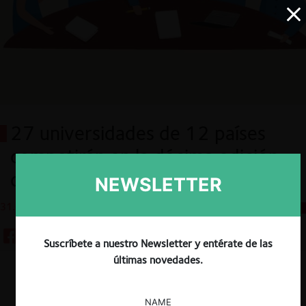
27 universidades de 12 países
competirán en la décima edición
del Moot de Libre Competencia
NEWSLETTER
31.07.2024
CeCo Perú
Suscríbete a nuestro Newsletter y entérate de las
últimas novedades.
Descargar
Guardar
NAME