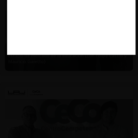
Felipe Castro y Mauricio Garetto |
24.06.2026
Estudio de mercado de la educación (con Felipe Castro y
Mauricio Garetto)