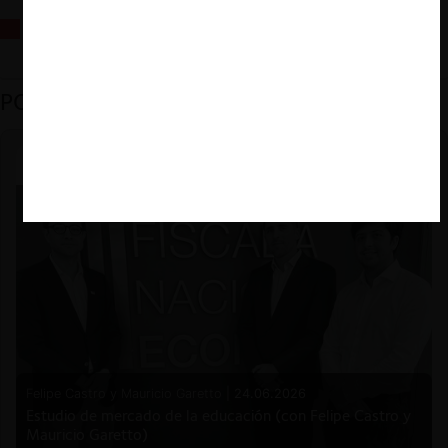
La fusión Paramount / Warner Bros: el viaje de un gigante
PODCAST DESTACADO
Felipe Castro y Mauricio Garetto |
24.06.2026
Estudio de mercado de la educación (con Felipe Castro y
Mauricio Garetto)