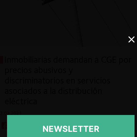
Inmobiliarias demandan a CGE por
precios abusivos y
discriminatorios en servicios
asociados a la distribución
eléctrica
3.02.2021
NEWSLETTER