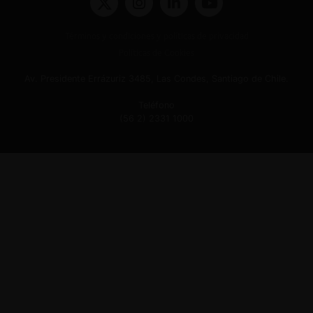
Términos y condiciones y políticas de privacidad
Políticas de Cookies
Av. Presidente Errázuriz 3485, Las Condes, Santiago de Chile.
Teléfono
(56 2) 2331 1000