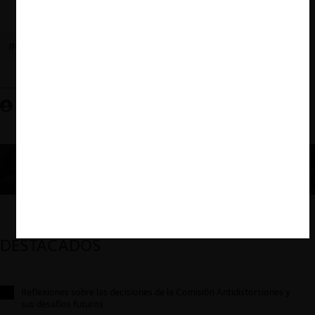
#CGE
#TDLC
#MERCADO ELÉCTRICO
Fernanda Muñoz R.
DESTACADOS
Reflexiones sobre las decisiones de la Comisión Antidistorsiones y
sus desafíos futuros