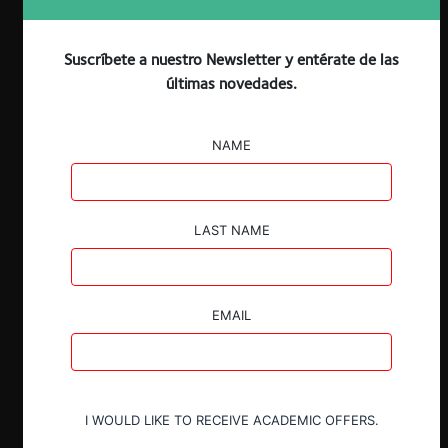
Descargar
Guardar
Suscríbete a nuestro Newsletter y entérate de las
últimas novedades.
NAME
LAST NAME
Claves
EMAIL
Un conjunto de empresas constructoras
presentó una demanda contra CGE por
abusar de su posición dominante en los
servicios asociados a la distribución
I WOULD LIKE TO RECEIVE ACADEMIC OFFERS.
eléctrica.