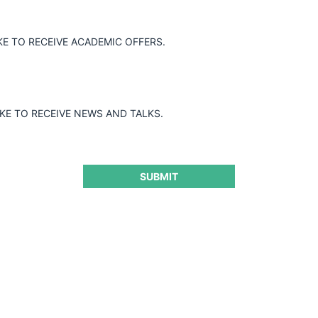
KE TO RECEIVE ACADEMIC OFFERS.
IKE TO RECEIVE NEWS AND TALKS.
SUBMIT
cado eléctrico peruano: El
CeCo 
1