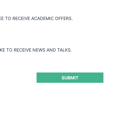
KE TO RECEIVE ACADEMIC OFFERS.
IKE TO RECEIVE NEWS AND TALKS.
SUBMIT
n sobre cláusulas de
n eléctrica a clientes libres