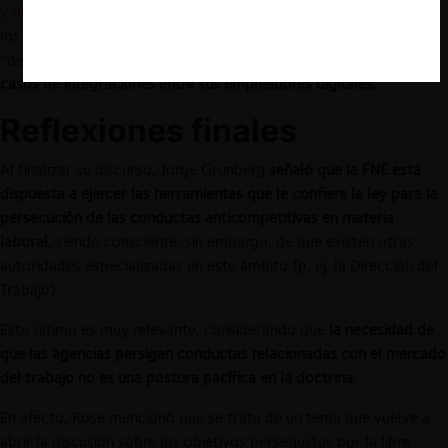
y desafíos en libre competencia
). Lo anterior, considerando que
los trabajadores independientes (p. ej., en una aplicación de
“delivery”)
podrían ver afectado su poder de negociación en
casos de integraciones entre sus empleadores digitales
.
Reflexiones finales
Al finalizar su discurso, Jorge Grunberg
señaló que la FNE está
dispuesta a ejercer las herramientas que le confiere la ley para la
persecución de las conductas anticompetitivas en materia
laboral
, siendo consciente, sin embargo, de que existen otras
autoridades especializadas en este ámbito (p. ej. la Dirección del
Trabajo).
Esto último es muy relevante, considerando que
la necesidad de
que las agencias persigan conductas relacionadas con el mercado
del trabajo no es una postura pacífica en la doctrina
.
En efecto, Rose mencionó que se trata de un tema que vuelve a
abrir la discusión sobre los objetivos perseguidos por la libre