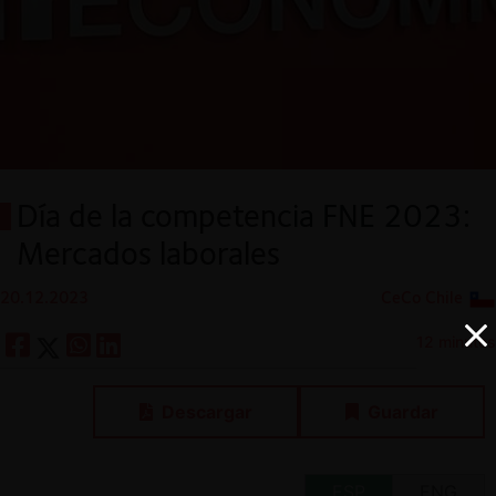
Día de la competencia FNE 2023:
Mercados laborales
20.12.2023
CeCo Chile
12 minutos
Descargar
Guardar
ESP
ENG