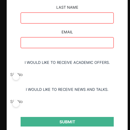
explicó algunos criterios que la FNE
tomará en cuenta en materia de fusiones.
LAST NAME
Además, el evento contó con la ponencia
de la economista y profesora del MIT,
Nancy Rose, quien revisó dos modelos
EMAIL
económicos que permiten analizar los
daños causados por el poder de compra:
el de Poder Monopsónico y el de
“Bargaining Leverage”.
I WOULD LIKE TO RECEIVE ACADEMIC OFFERS.
Estos modelos sugieren que la
concentración de empleadores tiene el
Sí
No
potencial de reducir el bienestar social y
conducir a condiciones desfavorables
I WOULD LIKE TO RECEIVE NEWS AND TALKS.
para los trabajadores.
Sí
No
La relación entre la libre competencia y
los asuntos laborales no es pacífica en la
doctrina, y la historia legislativa chilena
SUBMIT
ha sido objeto de importantes cambios
en estas materias.