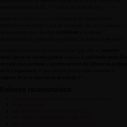
Dicha disposición se mantuvo vigente hasta el año 2003, y fue
removida de nuestro DL 211 con la dictación de la
ley 19.911
.
Según el
mensaje del presidente
enviado al congreso, esta
modificación respondía a que, la “
redacción del actual artículo 2°
se ha prestado para muchas
confusiones
al combinar
descripciones de conductas con ámbitos de aplicación de la ley
”.
Agregaba el mensaje, sin embargo, que “
[l]a
idea es
presentar
estas figuras de manera general,
dejando la
calificación específica
de cada caso particular a la jurisprudencia del Tribunal de Defensa
de la Competencia,
el que siempre deberá tener presente el
objetivo de la ley descrito en el artículo 1°
”.
Enlaces relacionados
:
Discurso Fiscal Nacional Económico Jorge Grunberg
Video del evento
FNE, Informe de Aprobación F360-2023
FNE, Informe de Aprobación F348-2023
FNE, Informe de Aprobación Rol N°2043-12