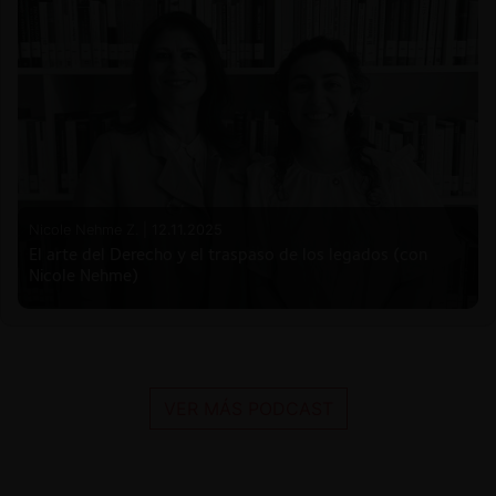
Nicole Nehme Z. |
12.11.2025
El arte del Derecho y el traspaso de los legados (con
Nicole Nehme)
VER MÁS PODCAST