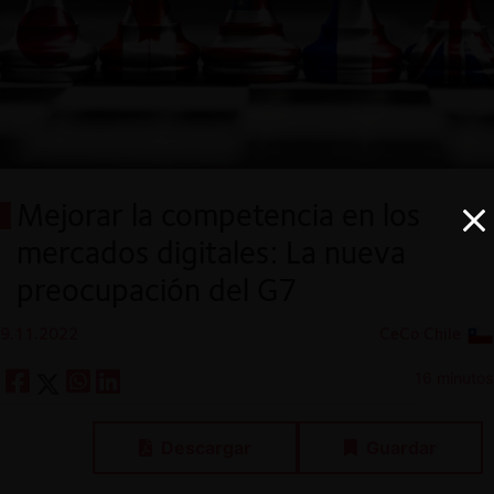
Mejorar la competencia en los
mercados digitales: La nueva
preocupación del G7
9.11.2022
CeCo Chile
16 minutos
Descargar
Guardar