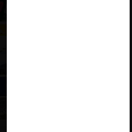
Amazon al Banquillo Europeo
Apple al banquillo: Comisión Europea acusa a su
App Store por distorsiones en la música streaming
Confesiones de las máximas autoridades europeas:
¿Ha cumplido la aplicación del derecho de la
competencia sus promesas?
Cuando libre competencia y privacidad se tocan:
Google y su reciente acuerdo con la CMA
El mapa de CeCo para entender la “Digital
Markets Act”
La primera victoria de Vestager contra Google
Meta y su “importancia primordial” para la
competencia entre mercados: los criterios de la