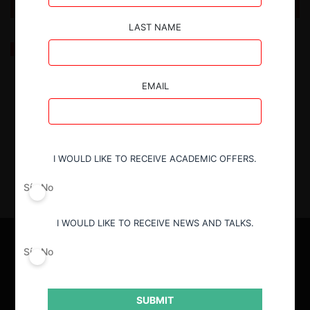
LAST NAME
Prensa digital v. Google: Demanda COPESA por
abuso de posición de dominio en mercado de
información en línea
EMAIL
24.04.2024
| Tamara Sandoval B.
I WOULD LIKE TO RECEIVE ACADEMIC OFFERS.
Sí
No
I WOULD LIKE TO RECEIVE NEWS AND TALKS.
Sí
No
SUBMIT