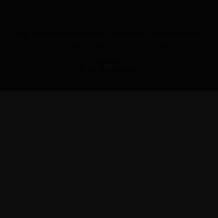
Términos y condiciones y políticas de privacidad
Políticas de Cookies
Av. Presidente Errázuriz 3485, Las Condes, Santiago de Chile.
Teléfono
(56 2) 2331 1000