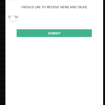
Futbol Profesional. Luego, en el año 2018, Turner International
adquirió todas las acciones de CDF (operación aprobada por la
I WOULD LIKE TO RECEIVE NEWS AND TALKS.
FNE,
Rol F116-2018
).
Sí
No
En sus inicios, CDF producía sólo una señal televisiva, pero en el
año
2006
se creó
CDF Premium
–cuya particularidad es que
transmite los partidos del Campeonato en directo y en calidad
SUBMIT
Standard Definition
– y
CDF Básico
–que transmite sólo el audio o
relato en vivo de algunos partidos-. Por su parte,
CDF HD
fue
creado el
2010
con un contenido idéntico al CDF Premium pero
transmitido en calidad
High Definition
. La distribución de estas
señales es realizada por aproximadamente 40 cableoperadores,
incluidos los más relevantes del país (VTR, Telefónica, Claro,
Entel, GTD, entre otros).
Antes de referirnos a las conductas específicas que imputó la
FNE, es necesario precisar que hay dos cuestiones que permean
su acusación: por un lado, el hecho de que CDF cuenta con una
posición monopólica en el mercado y, por otro, que los canales
CDF Premium y CDF HD tienen el carácter de
must have
para los