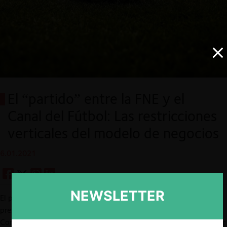
El “partido” entre la FNE y el
Canal del Fútbol: Las restricciones
verticales del modelo de negocios
6.01.2021
NEWSLETTER
El pasado 4 de diciembre, la
Fiscalía Nacional Económica (FNE)
presentó un requerimiento ante el Tribunal de Defensa de la Libre
Competencia (
TDLC
) contra el Canal del Fútbol (CDF) por abusar