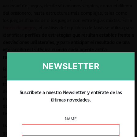
variedad de juegos, desde situaciones simples, como el dilema
del prisionero, hasta estructuras más complejas, tales como
los juegos dinámicos o los juegos con estrategias mixtas. En la
teoría de juegos
, el análisis del equilibrio de Nash se utiliza para
identificar
perfiles de estrategias que resultan estables frente a
desviaciones unilaterales, y para anticipar el resultado de una
interacción estratégica cuando cada agente actúa
racionalmente.
NEWSLETTER
El concepto fue introducido en 1950 por John Nash en su
artículo “
Equilibrium Points in N-Person Games
”. En dicho
trabajo —por el cual posteriormente recibiría el Premio Nobel
de Economía en 1994—
Nash demuestra la existencia de al
Suscríbete a nuestro Newsletter y entérate de las
menos un equilibrio en todo juego finito
, sentando así las bases
últimas novedades.
de lo que se convertiría en uno de los conceptos centrales de
teoría de juegos.
NAME
Dado que el equilibrio de Nash se inserta dentro del marco
general de la teoría de juegos, resulta de utilidad la revisión del