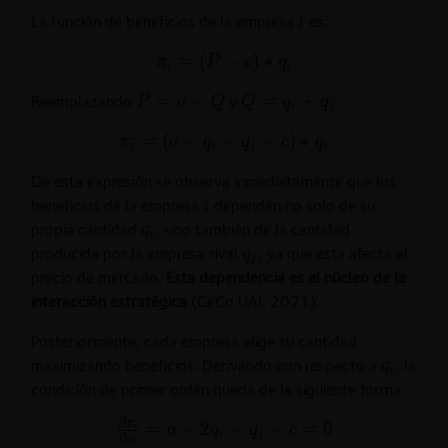
i
La función de beneficios de la empresa
es:
i
\pi_{i}=
=
(
−
)
∗
π
P
c
q
i
i
(P-
P=a-
=
−
Q=q_{i}+q_{j}
=
+
Reemplazando
y
:
P
a
Q
Q
q
q
c)*q_{i}
i
j
Q
\pi_{i}=
=
(
−
−
−
)
∗
π
a
q
q
c
q
i
i
j
i
(a-q_{i}-
De esta expresión se observa inmediatamente que los
q_{j}-
i
beneficios de la empresa
dependen no solo de su
i
c)*q_{i}
q_{i}
propia cantidad
, sino también de la cantidad
q
i
q_{j}
producida por la empresa rival
, ya que esta afecta el
q
j
precio de mercado.
Esta dependencia es el núcleo de la
interacción estratégica
(CeCo UAI, 2021).
Posteriormente, cada empresa elige su cantidad
q_i
maximizando beneficios. Derivando con respecto a
, la
q
i
condición de primer orden queda de la siguiente forma:
∂
π
\frac{\partial
=
−
2
−
−
=
0
a
q
q
c
i
i
j
∂
q
i