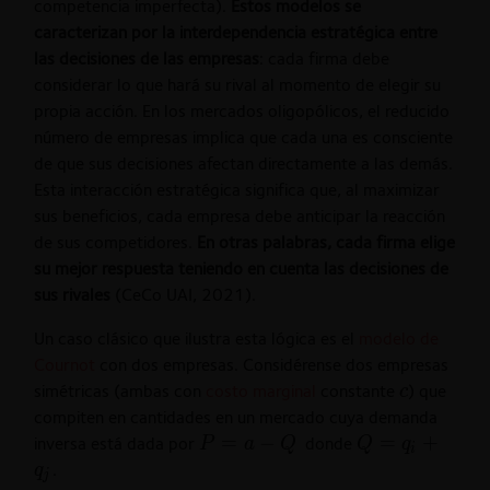
competencia imperfecta).
Estos modelos se
caracterizan por la interdependencia estratégica entre
las decisiones de las empresas
: cada firma debe
considerar lo que hará su rival al momento de elegir su
propia acción. En los mercados oligopólicos, el reducido
número de empresas implica que cada una es consciente
de que sus decisiones afectan directamente a las demás.
Esta interacción estratégica significa que, al maximizar
sus beneficios, cada empresa debe anticipar la reacción
de sus competidores.
En otras palabras, cada firma elige
su mejor respuesta teniendo en cuenta las decisiones de
sus rivales
(CeCo UAI, 2021).
Un caso clásico que ilustra esta lógica es el
modelo de
Cournot
con dos empresas. Considérense dos empresas
c
simétricas (ambas con
costo marginal
constante
) que
c
compiten en cantidades en un mercado cuya demanda
P=a-
=
−
Q=q_{i}+q_{
=
+
inversa está dada por
donde
P
a
Q
Q
q
i
Q
.
q
j