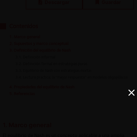
Descargar
Guardar
Contenidos
1. Marco general
2. Supuestos y marco conceptual
3. Definición del equilibrio de Nash
3.1. Definición informal
3.2. Definición formal en estrategias puras
3.3. Equilibrio de Nash con estrategias mixtas
3.4. Lectura practica: la “mejor respuesta” en modelos oligopólicos
4. Propiedades del equilibrio de Nash
5. Referencias
1. Marco general
El equilibrio de Nash es un concepto aplicable a una amplia