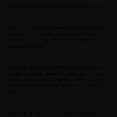
\pi_{i}}
q_{i}
(
)
Reordenando se obtiene la función de reacción
:
q
q
{\partial
i
j
(q_{j})
q_{i}}=a-
−
−
a
q
c
q_{i}=\frac{a-
=
j
q
2q_{i}-q_{j}-
i
2
q_{j}-c}{2}
c=0
Esta función de reacción será la
mejor respuesta
de la
i
q_{j}
j
empresa
, para la cantidad
que elija la empresa
.
i
q
j
j
Las firmas son simétricas por lo que la función de
q_{j}
(
)
reacción
será:
q
q
j
i
(q_{i})
−
−
a
q
c
q_{i}=\frac{a-
=
j
q
i
2
q_{j}-c}{2}
El equilibrio de Nash se encuentra en el punto donde
ambas funciones de reacción se interceptan
, es decir,
donde cada empresa está eligiendo su mejor respuesta
frente a la decisión de la otra. Resolviendo el sistema, se
obtiene:
−
∗
∗
a
c
q_{i}^{*}=q_{j}^{*}=\frac{a-
=
=
q
q
3
i
j
c}{3}
Este resultado representa el equilibrio de Nash del