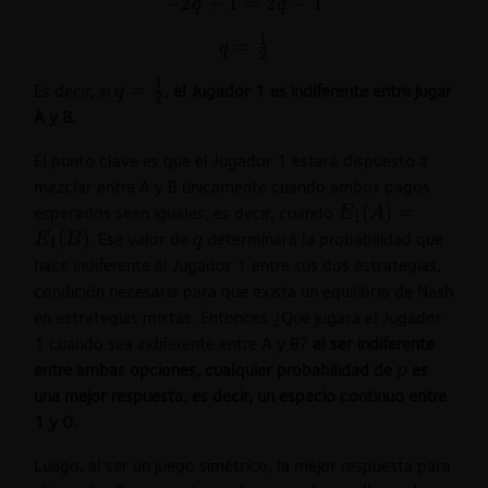
-2q+1=2q-
−
2
+
1
=
2
−
1
q
q
(B)
1
1
q=\frac{1}
=
q
2
{2}
1
q=\frac{1}
=
Es decir, si
,
el Jugador 1 es indiferente entre jugar
q
2
{2}
A y B.
El punto clave es que el Jugador 1 estará dispuesto a
mezclar entre A y B únicamente cuando ambos pagos
E_{1}
(
)
=
esperados sean iguales, es decir, cuando
E
A
1
(A)=E_{1}
(
)
q
. Ese valor de
determinará la probabilidad que
E
B
q
1
(B)
hace indiferente al Jugador 1 entre sus dos estrategias,
condición necesaria para que exista un equilibrio de Nash
en estrategias mixtas. Entonces ¿Qué jugará el Jugador
1 cuando sea indiferente entre A y B?
al ser indiferente
p
entre ambas opciones, cualquier probabilidad de
es
p
una mejor respuesta, es decir, un espacio continuo entre
1 y 0.
Luego, al ser un juego simétrico, la mejor respuesta para