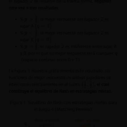
el Jugador 2 se resuelve de la misma forma,
llegando
otra vez a tres resultados
:
1
p>\frac{1}
>
Si
, la mejor respuesta del Jugador 2 es
p
2
{2}
(q=1)
(
=
1
)
jugar A
q
1
p<\frac{1}
<
Si
, la mejor respuesta del Jugador 2 es
p
2
{2}
(q=0)
(
=
0
)
jugar B
q
1
p=\frac{1}
=
Si
, el Jugador 2 es indiferente entre jugar A
p
2
{2}
q
y B, por lo que su mejor respuesta será cualquier
q
(espacio continuo entre 0 y 1).
La Figura 1 muestra gráficamente este resultado: las
funciones de mejor respuesta de ambos jugadores se
1
1
(\frac{1}
(
,
)
interceptan precisamente en el punto
,
el cual
2
2
{2},
constituye el equilibrio de Nash en estrategias mixtas.
\frac{1}
Figura 1: Equilibrio de Nash con estrategias mixtas para
{2})
el Juego 4 (Matching Pennies).