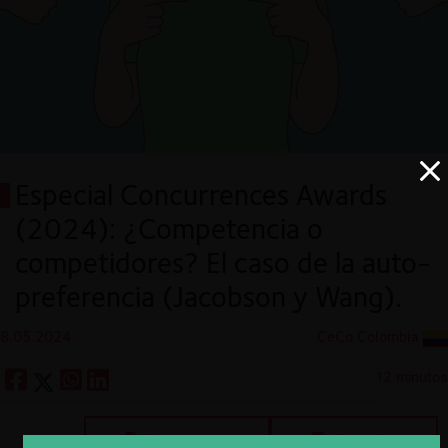
Especial Concurrences Awards
(2024): ¿Competencia o
competidores? El caso de la auto-
preferencia (Jacobson y Wang).
8.05.2024
CeCo Colombia
12 minutos
Descargar
Guardar