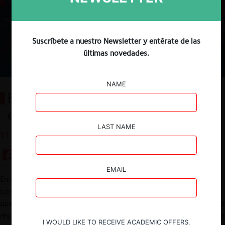
Suscríbete a nuestro Newsletter y entérate de las
últimas novedades.
NAME
Especial Covid-19 y Competencia
en Chile
LAST NAME
11.05.2020
EMAIL
En medio de la crisis sanitaria y económica derivada del brote del
coronavirus, en CeCo elaboramos una serie de artículos en los
que reflexionamos críticamente sobre las herramientas de nuestro
régimen de protección de la libre competencia para hacer frente a
I WOULD LIKE TO RECEIVE ACADEMIC OFFERS.