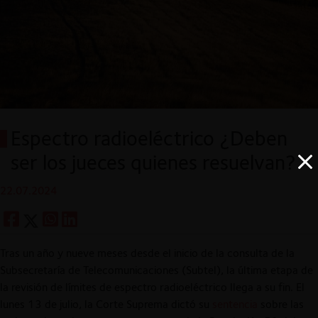
Espectro radioeléctrico ¿Deben
ser los jueces quienes resuelvan?
22.07.2024
Tras un año y nueve meses desde el inicio de la consulta de la
Subsecretaría de Telecomunicaciones (Subtel), la última etapa de
la revisión de límites de espectro radioeléctrico llega a su fin. El
lunes 13 de julio, la Corte Suprema dictó su
sentencia
sobre las