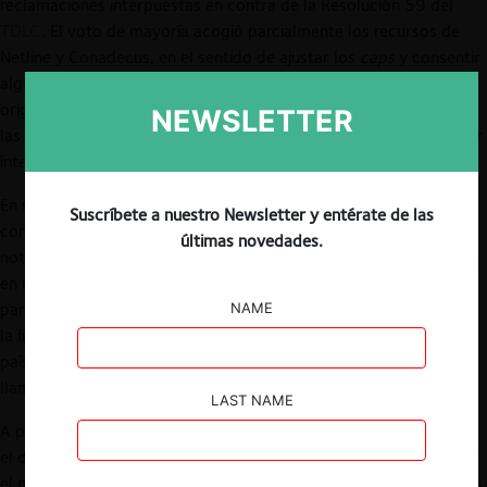
reclamaciones interpuestas en contra de la Resolución 59 del
TDLC
. El voto de mayoría acogió parcialmente los recursos de
Netline y Conadecus, en el sentido de ajustar los
caps
y consentir
algunas de las medidas complementarias solicitadas
originalmente por Subtel. El fallo contó con el voto disidente de
NEWSLETTER
las ministras Vivanco y Sandoval, quienes estuvieron por rechazar
íntegramente las reclamaciones.
En su oportunidad,
profundizamos
en los antecedentes que
Suscríbete a nuestro Newsletter y entérate de las
condujeron a la dictación de la
Resolución 59 del TDLC
. En esta
últimas novedades.
nota abordamos las principales definiciones de la Corte Suprema,
en una sentencia que, además de dar orientaciones regulatorias
para el mercado de telecomunicaciones, despeja el camino para
NAME
la licitación de las bandas apropiadas para la tecnología 5G en el
país. Subtel ya
comunicó
que durante los próximos días hará el
llamado para el proceso concursal correspondiente.
LAST NAME
A pesar de ser un fallo necesario y
bien recibido
por la industria,
el diseño institucional que ha operado en este caso no parece ser
el más apropiado para una regulación con profusos componentes