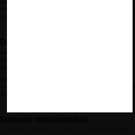
apropiado para hacer frente a estos desafíos, en mercados
altamente dinámicos y donde además no están ausentes variables
de política estratégica estatal.
Datos de la causa:
Ministros Corte Suprema: Jorge Dahm, Sergio Muñoz y Leopoldo
Llanos (voto de mayoría); María Eugenia Sandoval y Ángela
Vivanco (voto de minoría).
Representantes de los recurrentes: Ximena Rojas P. (Netline),
Cristián R. Reyes C. (Conadecus) y Lorena Pavic (WOM-parte que
se desistió de la reclamación-).
Enlaces relacionados
Corte Suprema, Sentencia de 13 de julio 2020
, Rol 181-2020.