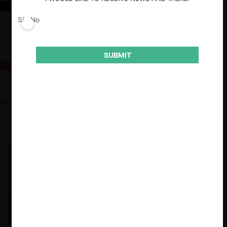
Reflexiones sobre las decisiones de la Comisión Antidistorsiones y
sus desafíos futuros
Sí
No
SUBMIT
La fusión Paramount / Warner Bros: el viaje de un gigante
PODCAST DESTACADO