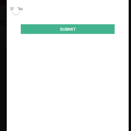
La fusión Paramount / Warner Bros: el viaje de un gigante
Sí
No
PODCAST DESTACADO
SUBMIT
Felipe Castro y Mauricio Garetto |
24.06.2026
Estudio de mercado de la educación (con Felipe Castro y
Mauricio Garetto)