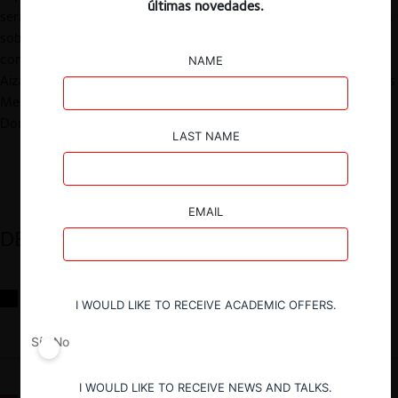
últimas novedades.
serie de seminarios sobre carteles. El programa inaugural versará
sobre la persecución de carteles en México y Canadá y contará
con la participación de Virginia Campas, de Creel, Garcia-Cuellar,
NAME
Aiza & Enrique; Casey Halladay, de McCarthy Tetrault LLP; Carlos
Mena Labarthe, de Creel, Garcia-Cuellar, Aiza & Enrique; y
Dominic Therien, de McCarthy Tetrault LLP.
LAST NAME
EMAIL
DESTACADOS
Reflexiones sobre las decisiones de la Comisión Antidistorsiones y
I WOULD LIKE TO RECEIVE ACADEMIC OFFERS.
sus desafíos futuros
Sí
No
I WOULD LIKE TO RECEIVE NEWS AND TALKS.