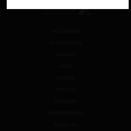
ACTUALIDAD
INVESTIGACIÓN
DIÁLOGO
LIBROS
OPINIÓN
PODCAST
GLOSARIO
JURISPRUDENCIA
DATOS+IA