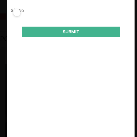
Sí
No
La fusión Paramount / Warner Bros: el viaje de un gigante
SUBMIT
PODCAST DESTACADO
Felipe Castro y Mauricio Garetto |
24.06.2026
Estudio de mercado de la educación (con Felipe Castro y