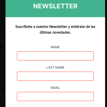
NEWSLETTER
Suscríbete a nuestro Newsletter y entérate de las
últimas novedades.
Evolución de la figura de
NAME
garantías en investigaciones por
prácticas restrictivas de la
LAST NAME
competencia
16.08.2023
CeCo Colombia
EMAIL
Guardar