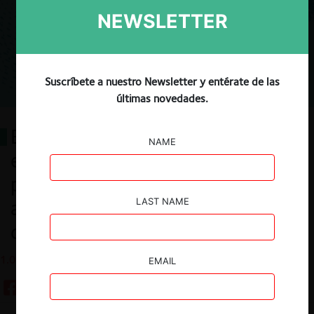
NEWSLETTER
Suscríbete a nuestro Newsletter y entérate de las
últimas novedades.
Examinando la relación entre
NAME
estrategias de enforcement y la
percepción acerca del rol de una
agencia de competencia: el caso
LAST NAME
de la Fiscalía Nacional Económica
1.07.2020
EMAIL