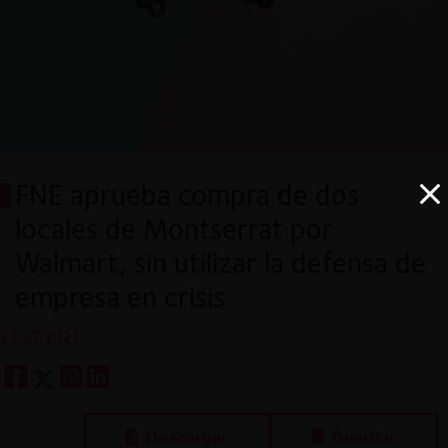
FNE aprueba compra de dos
locales de Montserrat por
Walmart, sin utilizar la defensa de
empresa en crisis
21.07.2021
Descargar
Guardar