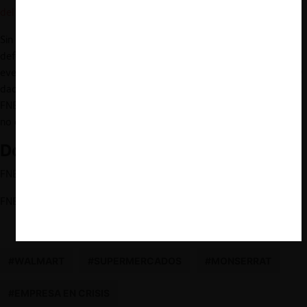
del sistema
”).
Sin embargo, en este caso en particular, considerando que la
defensa de empresa fallida es un elemento de contrapeso a
eventuales riesgos a la competencia derivados de la operación, y
dado que la investigación no habría detectado tales riesgos, la
FNE consideró innecesario pronunciarse sobre la concurrencia o
no de los requisitos para configurar dicha defensa.
Documentos relevantes:
FNE –
Informe de Aprobación
FNE –
Informe de Resolución
#WALMART
#SUPERMERCADOS
#MONSERRAT
#EMPRESA EN CRISIS