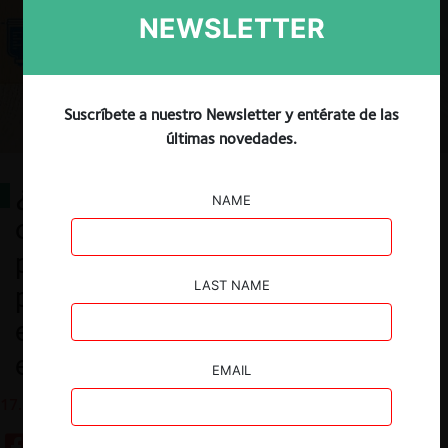
NEWSLETTER
Suscríbete a nuestro Newsletter y entérate de las
últimas novedades.
¿Tiene efectos sobre la libre
NAME
competencia el que Isapres y
prestadores privados de salud
LAST NAME
pertenezcan a un mismo grupo
económico? Una revisión a la
evidencia local
EMAIL
17.11.2021