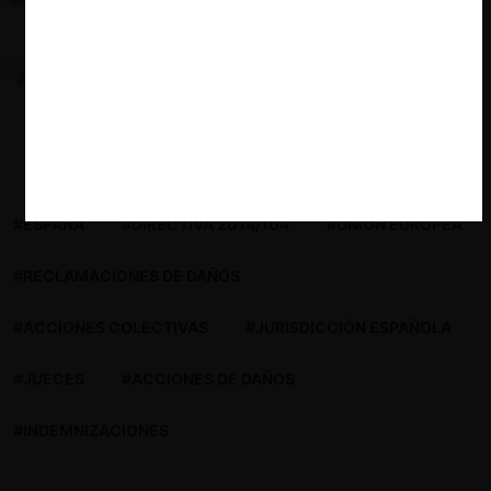
AGRECU
La búsqueda de la indemnización por la colusión de
los supermercados: nueva Demanda del SERNAC
contra Walmart y SMU
#ESPAÑA
#DIRECTIVA 2014/104
#UNIÓN EUROPEA
#RECLAMACIONES DE DAÑOS
#ACCIONES COLECTIVAS
#JURISDICCIÓN ESPAÑOLA
#JUECES
#ACCIONES DE DAÑOS
#INDEMNIZACIONES