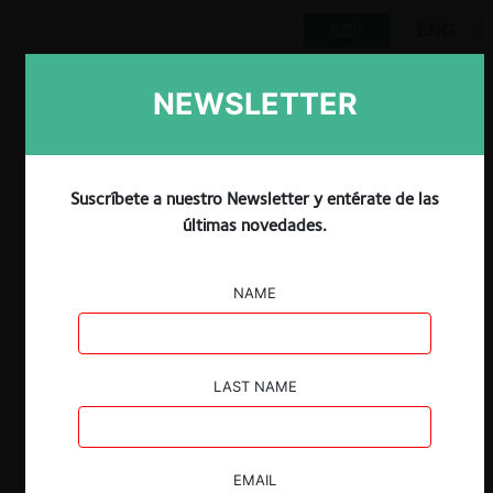
ESP
ENG
NEWSLETTER
Claves:
Suscríbete a nuestro Newsletter y entérate de las
El pasado 30 de agosto se desarrolló el
últimas novedades.
seminario “Acciones de daños sobre
temas antitrust”, organizado por
NAME
ForoCompetencia.
En el evento expusieron los abogados Till
Schreiber y Patricia Vidal.
LAST NAME
Durante las exposiciones, los abogados
tuvieron la chance de referirse a la
evolución de las acciones de daños en
Europa, con énfasis en la jurisdicción
EMAIL