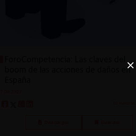
ForoCompetencia: Las claves del
boom de las acciones de daños en
España
7.09.2022
16 minutos.
Descargar
Guardar