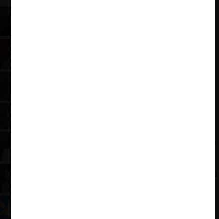
Eduardo Artés: Programa en Libre Competencia
y Economía
Gabriel Boric: Programa en Libre Competencia y
Economía
José Antonio Kast: Programa en Libre
Competencia y Economía
Marco Enríquez-Ominami: Programa en Libre
Competencia y Economía
Sebastián Sichel: Programa en libre competencia
y economía
Yasna Provoste: Programa en Libre Competencia
y Economía
¿Qué proponen los candidatos presidenciales en
libre competencia?