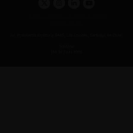
Términos y condiciones y políticas de privacidad
Políticas de Cookies
Av. Presidente Errázuriz 3485, Las Condes, Santiago de Chile.
Teléfono
(56 2) 2331 1000