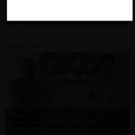
Felipe Castro y Mauricio Garetto |
24.06.2026
Estudio de mercado de la educación (con Felipe Castro y
Mauricio Garetto)
Michael E. Jacobs |
21.01.2026
La historia reciente del enforcement en EE.UU. (con
Michael E. Jacobs)