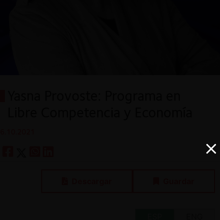
Yasna Provoste: Programa en
Libre Competencia y Economía
6.10.2021
Descargar
Guardar
ESP
ENG