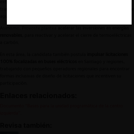
extendiendo a otros sectores estratégicos, como la generación,
transmisión, y distribución eléctrica, para garantizar suministro de
agua y electricidad.
Asimismo, Provoste plantea
acelerar las inversiones en energías
renovables
, para reactivar y acelerar el cierre de termoeléctricas
a carbón.
En esta área, la candidata también postula
impulsar licitaciones
100% focalizadas en buses eléctricos
en Santiago y regiones,
trabajando con pequeños operadores regionales para encontrar
formas inclusivas de diseño de licitaciones que incentiven su
participación.
Enlaces relacionados:
Documento “Bases para la unidad programática de la centro
izquierda”
.
Revisa también: