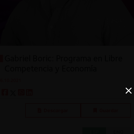
Gabriel Boric: Programa en Libre
Competencia y Economía
6.10.2021
Descargar
Guardar
ESP
ENG