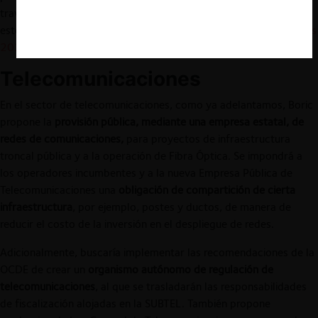
través de reducir las asimetrías de información existentes en
estos mercados (
ver FNE, Estudio de mercados de medicamentos
2020
)
.
Telecomunicaciones
En el sector de telecomunicaciones, como ya adelantamos, Boric
propone la
provisión pública, mediante una empresa estatal, de
redes de comunicaciones,
para proyectos de infraestructura
troncal pública y a la operación de Fibra Óptica. Se impondrá a
los operadores incumbentes y a la nueva Empresa Pública de
Telecomunicaciones una
obligación de compartición de cierta
infraestructura
, por ejemplo, postes y ductos, de manera de
reducir el costo de la inversión en el despliegue de redes.
Adicionalmente, buscaría implementar las recomendaciones de la
OCDE de crear un
organismo autónomo de regulación de
telecomunicaciones
, al que se trasladarán las responsabilidades
de fiscalización alojadas en la SUBTEL. También propone