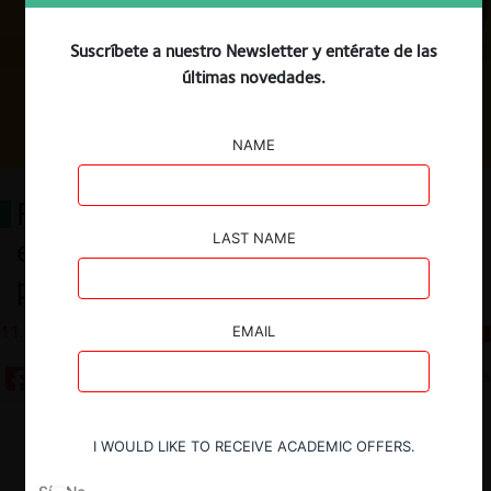
Suscríbete a nuestro Newsletter y entérate de las
últimas novedades.
NAME
Fútbol americano y competencia
LAST NAME
económica: algunas reflexiones
para la resaca post Super Bowl
11.02.2026
CeCo Mexico
EMAIL
10 minutos
Descargar
Guardar
I WOULD LIKE TO RECEIVE ACADEMIC OFFERS.