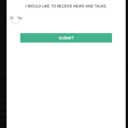
(2011). Actualmente es Director de Bofill Mir Abogados.
I WOULD LIKE TO RECEIVE NEWS AND TALKS.
Anteriormente fue Jefe de la División de Fiscalización de
Cumplimiento de la Fiscalía Nacional Económica (FNE). Profesor
Sí
No
de Libre Competencia y Regulación Económica en distintas
universidades.
SUBMIT
Cung Le es un peleador retirado de artes marciales mixtas
(“MMA”), que, tras su retiro de la Ultimate Fighting Championship
o “UFC” (la organización de artes marciales mixtas más relevante
del mundo), se reconvirtió en actor (ver biografía
aquí
).
En el 2014, Cung Le, junto con los también ex peleadores Jon
Fitch y Nate Quarry, presentaron una
demanda
contra Zuffa LLC
(“Zuffa”), la matriz de la UFC, acusándola de
mantener un
monopsonio anticompetitivo sobre el mercado de deportistas de
MMA de elite
. Los demandantes alegaron que el éxito y dominio
de Zuffa en MMA se debía a comportamientos anticompetitivos,