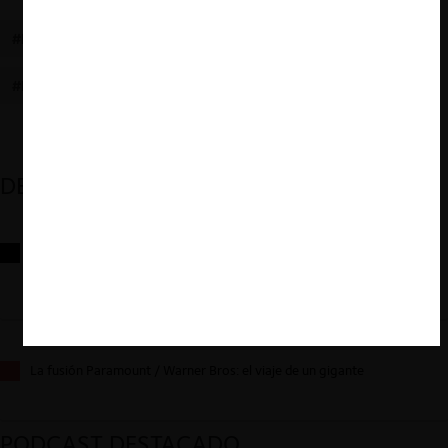
#EFICIENCIA
#MONOPSONIO
#FNE
#MERCADO LABORAL
#UFC
#HOVENKAMP
DESTACADOS
Reflexiones sobre las decisiones de la Comisión Antidistorsiones y
sus desafíos futuros
La fusión Paramount / Warner Bros: el viaje de un gigante
PODCAST DESTACADO