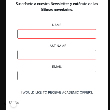
Suscríbete a nuestro Newsletter y entérate de las
últimas novedades.
NAME
LAST NAME
EMAIL
I WOULD LIKE TO RECEIVE ACADEMIC OFFERS.
Sí
No
Manfred Zink P.
es abogado de la Pontificia Universidad
Católica de Chile y LL.M Universidad de California, Berkeley