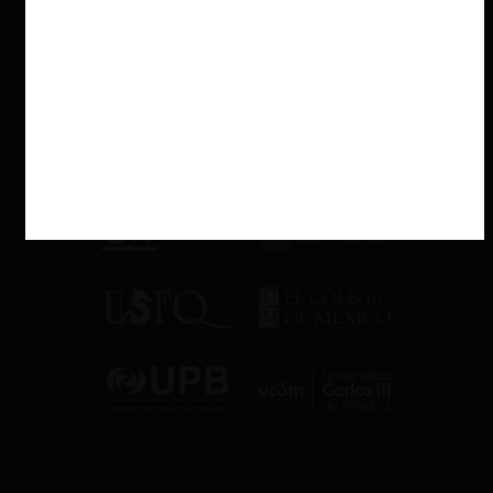
competir.
Esta capacidad ociosa estratégica funciona como un cerrojo.
Gruma retiene infraestructura excedente que puede reactivar
para inundar el mercado si surge un intento de entrada. El
mensaje para potenciales competidores es claro: incluso si logran
atraer clientes, Gruma puede expandir producción de inmediato y
neutralizar cualquier amenaza. Así, la barrera de entrada no es
solo contractual, sino física (y permanente).
3. Demanda libre, oferta rígida
El Pleno justificó su rechazo a la desincorporación de plantas bajo
una premisa: los competidores de Gruma cuentan con
“infraestructura infrautilizada” que no han podido llenar debido a
las ataduras contractuales. Al eliminar exclusividades y transferir
gratuitamente la maquinaría a los tortilleros, la demanda –según
esta lógica– debería fluir hacia los rivales.
No obstante, esta visión tropieza con la teoría de la pivotabilidad