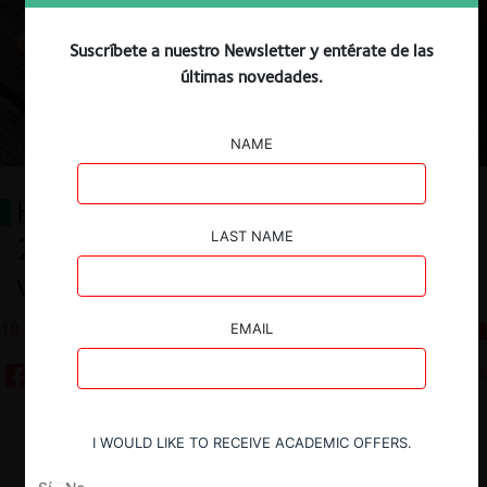
Suscríbete a nuestro Newsletter y entérate de las
últimas novedades.
NAME
Harina de maíz en México, parte
LAST NAME
2: ¿Puede la apertura contractual
vencer el cerrojo de la capacidad?
18.02.2026
CeCo Mexico
EMAIL
10 minutos
Descargar
Guardar
I WOULD LIKE TO RECEIVE ACADEMIC OFFERS.