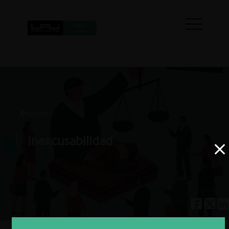
volver
Inexcusabilidad