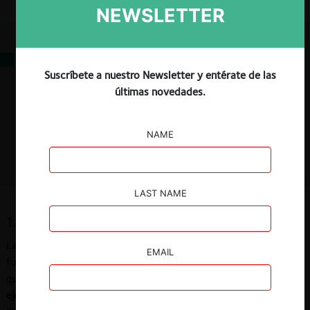
Descargar
Guardar
NEWSLETTER
Contenidos
Suscríbete a nuestro Newsletter y entérate de las
1. Qué es la inexcusabilidad
últimas novedades.
2. Inexcusabilidad en libre competencia
3. Vinculación de la inexcusabilidad con otras instituciones procesales
Referencias
NAME
Jurisprudencia citada
LAST NAME
1. Qué es la inexcusabilidad
La inexcusabilidad corresponde a una de las instituciones
EMAIL
fundamentales del Derecho Procesal. Su importancia radica en
que
el ejercicio jurisdiccional (la facultad de conocer, resolver y
ejecutar lo juzgado) adquiere efectividad por medio de la