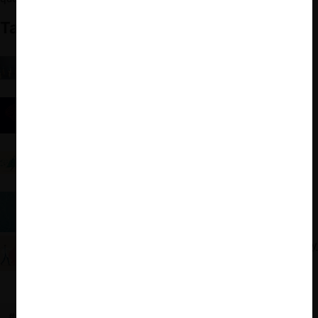
También te puede interesar:
Completa Guía del Indecopi sobre indemnizaciones
de daños por infracciones a la competencia y el
guiño a los delatores
Economía del comportamiento, mercados
digitales y la libre competencia
Más vale diablo conocido que diablo por conocer:
Competir por el producto de referencia en un
entorno averso a las pérdidas
OCDE: Economía del comportamiento y Derecho
de Competencia
Seguros de salud, economía del comportamiento y
asimetrías de información
#CALIDAD
#QUALITY DISCLOSURE
#PUNTAJE