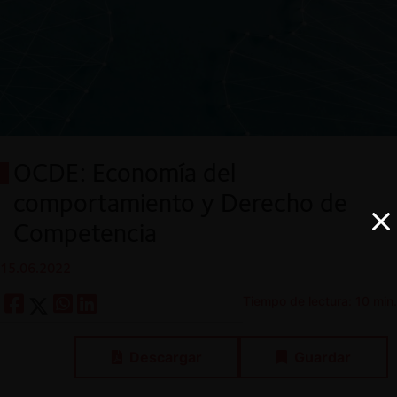
OCDE: Economía del
comportamiento y Derecho de
Competencia
15.06.2022
Tiempo de lectura: 10 min.
Descargar
Guardar