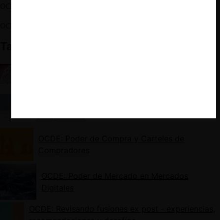
OCDE –
Note from Chile
OCDE –
Note from United Kingdom
También te puede interesar:
OCDE: Cooperación internacional en libre
competencia y lecciones de otras áreas del
Derecho
OCDE: Medidas cautelares en el Derecho de
Competencia
OCDE: Poder de Compra y Carteles de
Compradores
OCDE: Poder de Mercado en Mercados
Digitales
OCDE: Revisando fusiones ex post - experiencias,