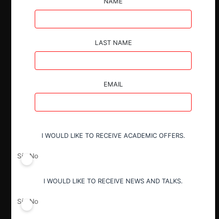
NAME
ESP
ENG
LAST NAME
Claves:
EMAIL
La FNE aportó antecedentes en la
Consulta sobre bases de licitación del
litio del Ministerio de Minería.
I WOULD LIKE TO RECEIVE ACADEMIC OFFERS.
A su juicio, la adjudicación de 2 de las 5
cuotas licitadas inicialmente no tendría la
Sí
No
aptitud de incidir de manera relevante en
la competencia del mercado.
I WOULD LIKE TO RECEIVE NEWS AND TALKS.
Es más, no representarían más del 2% de
la producción mundial y del 10% de la
Sí
No
producción nacional a 2031.