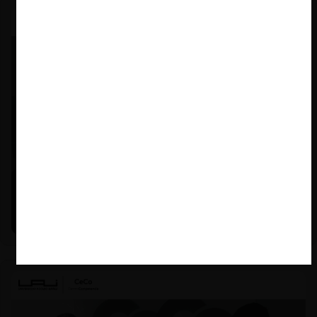
Felipe Castro y Mauricio Garetto |
24.06.2026
Estudio de mercado de la educación (con Felipe Castro y
Mauricio Garetto)