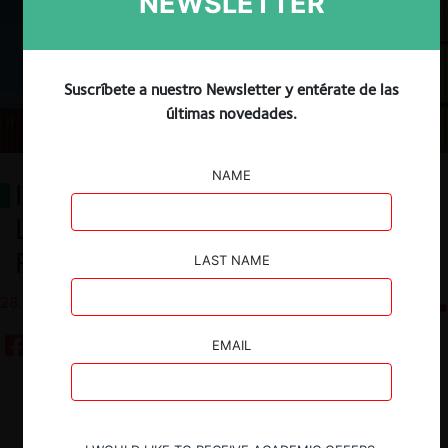
NEWSLETTER
Suscríbete a nuestro Newsletter y entérate de las
últimas novedades.
NAME
Informes del TDLC sobre
Licitaciones Portuarias: Cambios
Recientes y Desafíos Futuros
LAST NAME
28.12.2022
CeCo Chile
EMAIL
Guardar