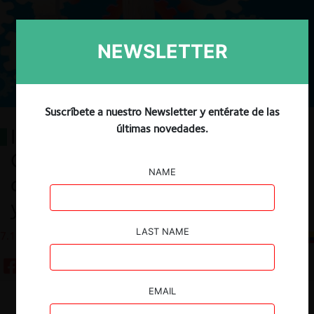
NEWSLETTER
Suscríbete a nuestro Newsletter y entérate de las
últimas novedades.
Interlocking directorates en
Colombia: breves consideraciones
NAME
de su marco normativo, aplicación
y principales retos
LAST NAME
7.12.2022
CeCo Colombia
EMAIL
Guardar