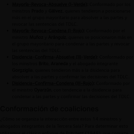
Mayoría-Revoca-Absuelve (I-Verde)
:
Conformado por los
ministros
Prado
y
Gálvez
, quienes tendieron a posicionarse
más en el grupo mayoritario para absolver a las partes y
revocar las sentencias del TDLC.
Mayoría-Revoca-Condena (I-Rojo)
:
Conformado por el
ministro
Muñoz
y
Aránguiz
, quienes se posicionaron más en
el grupo mayoritario para condenar a las partes y revocar
las sentencias del TDLC.
Disidencia-Confirma-Absuelve (III-Verde)
:
Conformado por
los ministros
Brito
,
Araneda
y el abogado integrante
Gorgziglia
, quienes tendieron más a la disidencia para
absolver a las partes y confirmar las decisiones del TDLC.
Disidencia-Confirma-Condena (III-Rojo)
:
Conformado por
el ministro
Oyarzún
, con tendencia a la disidencia para
condenar a las partes y confirmar las decisiones del TDLC.
Conformación de coaliciones
¿Cómo se organiza la interacción entre estos 14 ministros y
abogados integrantes de la Tercera Sala? Para determinar esto
utilizamos el clásico enfoque de Pritchett (1948), que consiste