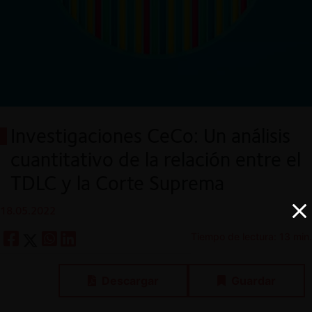
Investigaciones CeCo: Un análisis
cuantitativo de la relación entre el
TDLC y la Corte Suprema
18.05.2022
Tiempo de lectura: 13 min.
Descargar
Guardar