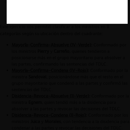
Este ejercicio nos permitió clasificar a los ministros en 8
categorías según su ubicación dentro del cuadrante:
Mayoría-Confirma-Absuelve (IV-Verde)
:
Conformado por
los ministros
Pierry
y
Carreño
, quienes tendieron a
posicionarse más en el grupo mayoritario para absolver a
las partes, confirmando las sentencias del TDLC.
Mayoría-Confirma-Condena (IV-Rojo)
:
Conformado por la
ministra
Sandoval
, posicionándose más que el resto en el
grupo mayoritario que condenó a las partes y confirmó las
sentencias del TDLC.
Disidencia-Revoca-Absuelve (II-Verde)
:
Conformado por la
ministra
Egnem
, quien tendió más a la disidencia para
absolver a las partes y revocar las decisiones del TDLC.
Disidencia-Revoca-Condena (II-Rojo)
:
Conformado por los
ministros
Juica
y
Morales
, con tendencia a la disidencia para
condenar a las partes y revocar las decisiones del TDLC.