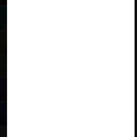
Evelyn Matthei: Programa Presidencial 2025
Franco Parisi: Programa Presidencial 2025
Harold Mayne-Nicholls: Programa Presidencial
2025
Johannes Kaiser: Programa Presidencial 2025
José Antonio Kast: Programa Presidencial 2025