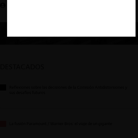
Pilar Paredes D. , Juan Pablo Iglesias M.
DESTACADOS
Reflexiones sobre las decisiones de la Comisión Antidistorsiones y
sus desafíos futuros
La fusión Paramount / Warner Bros: el viaje de un gigante