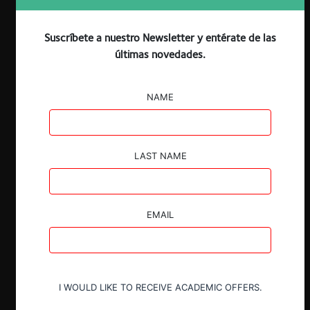
Suscríbete a nuestro Newsletter y entérate de las
últimas novedades.
Claves
NAME
Libre Competencia:
El programa no
contemplan propuestas específicas en
esta materia, marcando así una diferencia
LAST NAME
con el programa anterior de la candidata
(de 2013), que tenía un capítulo especial
de defensa de la libre competencia.
EMAIL
Rol del Estado en la Economía:
Si bien el
programa no contiene una definición
explícita sobre el modelo de Estado, del
conjunto de propuestas se desprende
que se trataría de uno regulador y, a la
I WOULD LIKE TO RECEIVE ACADEMIC OFFERS.
vez, articulador o facilitador o de la