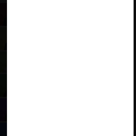
Eduardo Artés: Programa Presidencial 2025
Franco Parisi: Programa Presidencial 2025
Harold Mayne-Nicholls: Programa Presidencial
2025
Jeannette Jara: Programa Presidencial 2025
Johannes Kaiser: Programa Presidencial 2025
José Antonio Kast: Programa Presidencial 2025