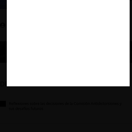
Juan Pablo Iglesias M.
DESTACADOS
Reflexiones sobre las decisiones de la Comisión Antidistorsiones y
sus desafíos futuros