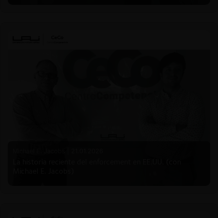
Michael E. Jacobs |
21.01.2026
La historia reciente del enforcement en EE.UU. (con
Michael E. Jacobs)