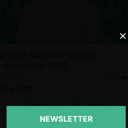
Evelyn Matthei: Programa
Presidencial 2025
24.09.2025
CeCo Chile
7 minutos
Descargar
Guardar
NEWSLETTER
ESP
ENG